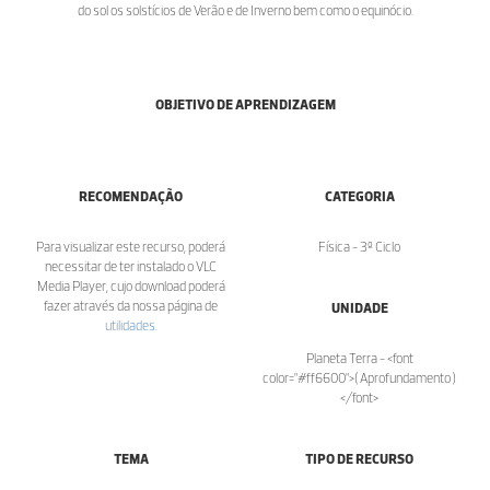
do sol os solstícios de Verão e de Inverno bem como o equinócio.
OBJETIVO DE APRENDIZAGEM
RECOMENDAÇÃO
CATEGORIA
Para visualizar este recurso, poderá
Física - 3º Ciclo
necessitar de ter instalado o VLC
Media Player, cujo download poderá
fazer através da nossa página de
UNIDADE
utilidades
.
Planeta Terra - <font
color="#ff6600">( Aprofundamento )
</font>
TEMA
TIPO DE RECURSO