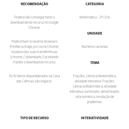
RECOMENDAÇÃO
CATEGORIA
Poderá não conseguir fazer o
Matemática - 2º Ciclo
download deste recurso no Google
Chrome.
UNIDADE
Poderá fazê-lo noutros browsers
(Firefox ou Edge, p.e.) ou no Chrome,
Números racionais
na pasta das suas transferências
(chrome://downloads/) aceitando
manter o download do recurso.
TEMA
Os ficheiros disponibilizados na Casa
Frações, Literacia Matemática,
das Ciências são seguros.
atividade interativa. Frações,
Literacia Matemática, atividade
interativa, numerador, denominador,
reta numérica, resolução de
problemas.
TIPO DE RECURSO
INTERATIVIDADE