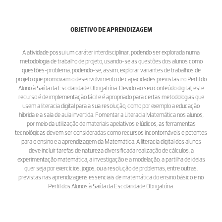
OBJETIVO DE APRENDIZAGEM
A atividade possui um caráter interdisciplinar, podendo ser explorada numa
metodologia de trabalho de projeto, usando-se as questões dos alunos como
questões-problema, podendo-se, assim, explorar variantes de trabalhos de
projeto que promovam o desenvolvimento de capacidades previstas no Perfil do
Aluno à Saída da Escolaridade Obrigatória. Devido ao seu conteúdo digital, este
recurso é de implementação fácil e é apropriado para certas metodologias que
usem a literacia digital para a sua resolução, como por exemplo a educação
híbrida e a sala de aula invertida. Fomentar a Literacia Matemática nos alunos,
por meio da utilização de materiais apelativos e lúdicos, as ferramentas
tecnológicas devem ser consideradas como recursos incontornáveis e potentes
para o ensino e a aprendizagem da Matemática. A literacia digital dos alunos
deve incluir tarefas de natureza diversificada realização de cálculos, a
experimentação matemática, a investigação e a modelação, a partilha de ideias
quer seja por exercícios, jogos, ou a resolução de problemas, entre outras,
previstas nas aprendizagens essenciais de matemática do ensino básico e no
Perfil dos Alunos à Saída da Escolaridade Obrigatória.