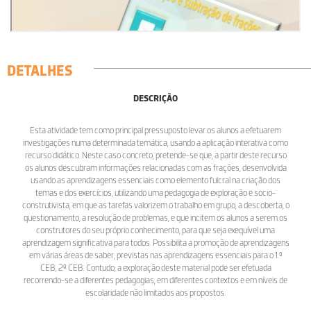
DETALHES
DESCRIÇÃO
Esta atividade tem como principal pressuposto levar os alunos a efetuarem
investigações numa determinada temática, usando a aplicação interativa como
recurso didático. Neste caso concreto, pretende-se que, a partir deste recurso
os alunos descubram informações relacionadas com as frações, desenvolvida
usando as aprendizagens essenciais como elemento fulcral na criação dos
temas e dos exercícios, utilizando uma pedagogia de exploração e socio-
construtivista, em que as tarefas valorizem o trabalho em grupo, a descoberta, o
questionamento, a resolução de problemas, e que incitem os alunos a serem os
construtores do seu próprio conhecimento, para que seja exequível uma
aprendizagem significativa para todos. Possibilita a promoção de aprendizagens
em várias áreas de saber, previstas nas aprendizagens essenciais para o 1.º
CEB, 2º CEB. Contudo, a exploração deste material pode ser efetuada
recorrendo-se a diferentes pedagogias, em diferentes contextos e em níveis de
escolaridade não limitados aos propostos.