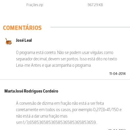
Frações.zip
967.29 KB
COMENTÁRIOS
José Leal
O programa está correto. Não se podem usar vírgulas como
separador decimal, devem ser pontos. Isso está dito no texto
Leia-me Antes e que acompanha o programa.
11-04-2014
Marta José Rodrigues Cordeiro
A conversão de dízima em fração não está a ser feita
corretamente em todos os casos, por exemplo 0,27(3)=41/150 e
não está a dar uma fração mas
sim:1/3,6585365853658536585365853659...