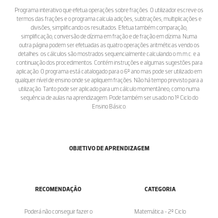
Programa interativo que efetua operações sobre frações. O utilizador escreve os
termos das frações e o programa calcula adições, subtrações, multiplicações e
divisões, simplificando os resultados. Efetua também comparação,
simplificação, conversão de dízima em fração e de fração em dízima. Numa
outra página podem ser efetuadas as quatro operações aritméticas vendo os
detalhes: os cálculos são mostrados sequencialmente calculando o m.m.c. e a
continuação dos procedimentos. Contém instruções e algumas sugestões para
aplicação. O programa está catalogado para o 6º ano mas pode ser utilizado em
qualquer nível de ensino onde se apliquem frações. Não há tempo previsto para a
utilização. Tanto pode ser aplicado para um cálculo momentâneo, como numa
sequência de aulas na aprendizagem. Pode também ser usado no 1º Ciclo do
Ensino Básico.
OBJETIVO DE APRENDIZAGEM
RECOMENDAÇÃO
CATEGORIA
Poderá não conseguir fazer o
Matemática - 2º Ciclo