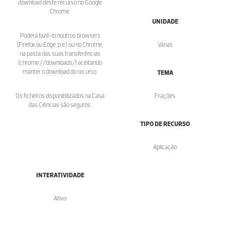
download deste recurso no Google
Chrome.
UNIDADE
Poderá fazê-lo noutros browsers
(Firefox ou Edge, p.e.) ou no Chrome,
Várias
na pasta das suas transferências
(chrome://downloads/) aceitando
manter o download do recurso.
TEMA
Os ficheiros disponibilizados na Casa
Frações
das Ciências são seguros.
TIPO DE RECURSO
Aplicação
INTERATIVIDADE
Ativo