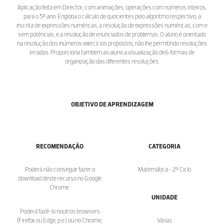
Aplicação feita em Director, com animações, operações com números inteiros,
para o 5º ano. Engloba o cálculo de quocientes pelo algoritmo respectivo, a
escrita de expressões numéricas, a resolução de expressões numéricas, com e
sem potências, e a resolução de enunciados de problemas. O aluno é orientado
na resolução dos inúmeros exercícios propostos, não lhe permitindo resoluções
erradas. Proporciona também ao aluno a visualização de& formas de
organização das diferentes resoluções.
OBJETIVO DE APRENDIZAGEM
RECOMENDAÇÃO
CATEGORIA
Poderá não conseguir fazer o
Matemática - 2º Ciclo
download deste recurso no Google
Chrome.
UNIDADE
Poderá fazê-lo noutros browsers
(Firefox ou Edge, p.e.) ou no Chrome,
Várias