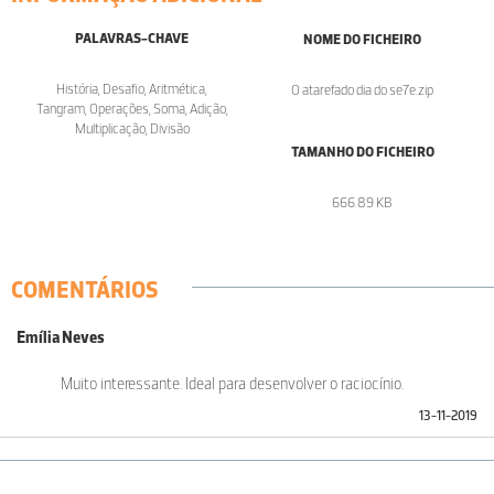
PALAVRAS-CHAVE
NOME DO FICHEIRO
História, Desafio, Aritmética,
O atarefado dia do se7e.zip
Tangram, Operações, Soma, Adição,
Multiplicação, Divisão
TAMANHO DO FICHEIRO
666.89 KB
COMENTÁRIOS
Emília Neves
Muito interessante. Ideal para desenvolver o raciocínio.
13-11-2019