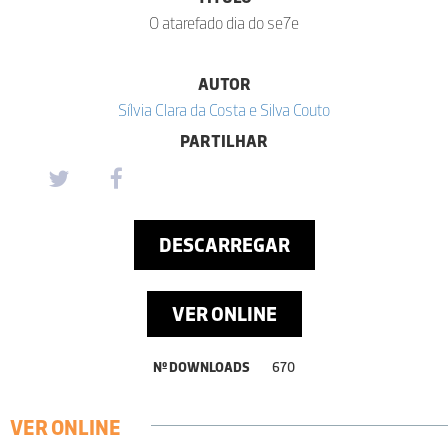
O atarefado dia do se7e
AUTOR
Sílvia Clara da Costa e Silva Couto
PARTILHAR
DESCARREGAR
VER ONLINE
Nº DOWNLOADS
670
VER ONLINE