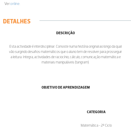
Ver
online
.
DETALHES
DESCRIÇÃO
Esta actividade é interdisciplinar. Consiste numa história original ao longo da qual
vão surgindo desafios matemáticos que o aluno tem de resolver para prosseguir
a leitura. Integra, actividades de raciocínio, cálculo, comunicação matemática e
materiais manipuláveis (tangram).
OBJETIVO DE APRENDIZAGEM
CATEGORIA
Matemática - 2º Ciclo