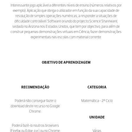
Interessante jogo aplicável a diferentes níveis de ensino (números relativos por
exemplo). Aplicação que obriga o utilizador em função da sua capacidade de
resolução de simples operações numéricas, a responder a situações de
dificuldade controlável. Software oriundo do projecto Science Shareware,
sediado no Arizona nos Estados Unidos, que tem por objectivo, para além de
construir pequenas demonstrações virtuais em Ciência, fazer demonstrações
experimentais nas escolas com material corrente.
OBJETIVO DE APRENDIZAGEM
RECOMENDAÇÃO
CATEGORIA
Poderá não conseguir fazer o
Matemática - 2º Ciclo
download deste recurso no Google
Chrome.
UNIDADE
Poderá fazê-lo noutros browsers
(Firefox ou Edge, p.e.) ou no Chrome,
Várias