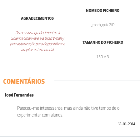
NOME DO FICHEIRO
AGRADECIMENTOS
_math_quiz.ZIP
Os nossos agradecimentos à
Science Sharware e a Brad Whaley
TAMANHO DO FICHEIRO
pela autorização para disponibilizar e
adaptar este material.
1.50 MB
COMENTÁRIOS
José Fernandes
Pareceu-me interessante, mas ainda não tive tempo de o
experimentar com alunos.
12-01-2014