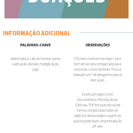
INFORMAÇÃO ADICIONAL
PALAVRAS-CHAVE
OBSERVAÇÕES
Matemática, cálculo mental, soma,
O ficheiro está em formato *.zip e
subtração, divisão, multiplicação,
tem de ser descompactado para
jogo
funcionar correctamente. Possui
anexado um *.dll obrigatório para a
execução.
Existe um objecto em
Documentos/Introdução às
Ciências/10º Ano que possui de
forma compactada todos os
objectos desta origem a partir do
qual se pode fazer uma instalação
off-line.