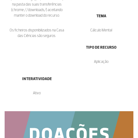
na pasta das suas transferências
(chrome://downloads/) aceitando
manter o download do recurso.
TEMA
Os ficheiros disponibilizados na Casa
Cálculo Mental
das Ciências são seguros.
TIPO DE RECURSO
Aplicação
INTERATIVIDADE
Ativo