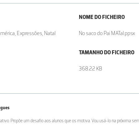
NOME DO FICHEIRO
mérica, Expressões, Natal
No saco do Pai MATal.ppsx
TAMANHO DO FICHEIRO
368.22 KB
igues
tivo. Propõe um desafio aos alunos que os motiva. Vou usá-lo na próxima s