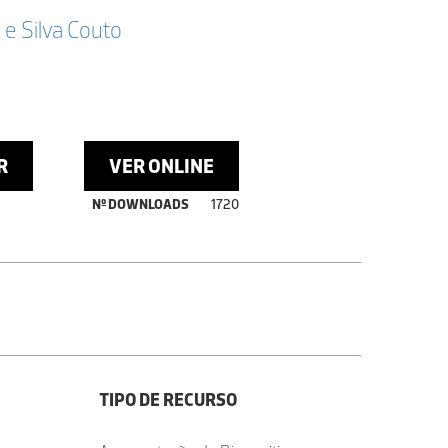
a e Silva Couto
R
VER ONLINE
Nº DOWNLOADS
1720
TIPO DE RECURSO