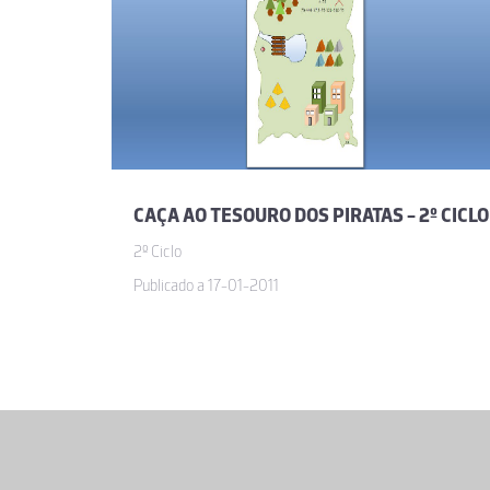
CAÇA AO TESOURO DOS PIRATAS - 2º CICLO
2º Ciclo
Publicado a 17-01-2011