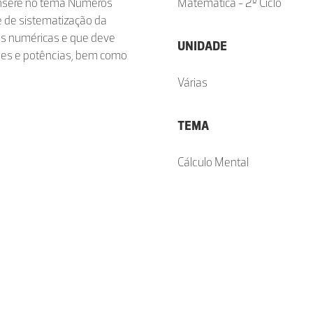
 insere no tema Números
Matemática - 2º Ciclo
e de sistematização da
es numéricas e que deve
UNIDADE
ões e potências, bem como
Várias
TEMA
Cálculo Mental