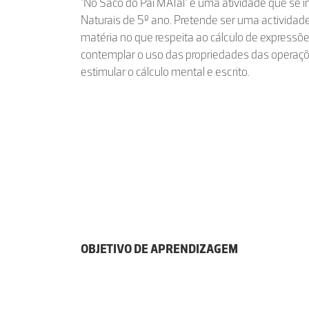
"No Saco do Pai MATal" é uma atividade que se
Naturais de 5º ano. Pretende ser uma actividad
matéria no que respeita ao cálculo de expressõ
contemplar o uso das propriedades das operaç
estimular o cálculo mental e escrito.
OBJETIVO DE APRENDIZAGEM