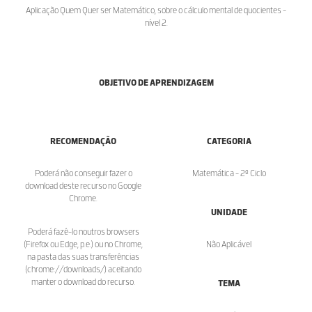
Aplicação Quem Quer ser Matemático, sobre o cálculo mental de quocientes -
nível 2.
OBJETIVO DE APRENDIZAGEM
RECOMENDAÇÃO
CATEGORIA
Poderá não conseguir fazer o
Matemática - 2º Ciclo
download deste recurso no Google
Chrome.
UNIDADE
Poderá fazê-lo noutros browsers
(Firefox ou Edge, p.e.) ou no Chrome,
Não Aplicável
na pasta das suas transferências
(chrome://downloads/) aceitando
manter o download do recurso.
TEMA