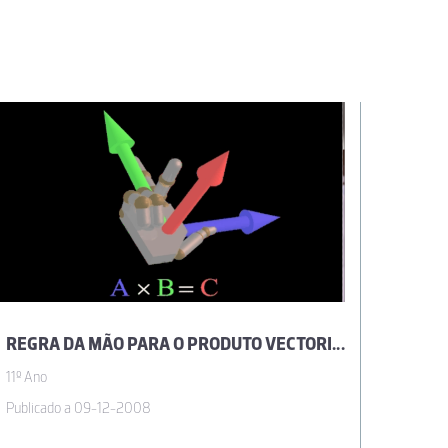
REGRA DA MÃO PARA O PRODUTO VECTORIAL
PRODU
11º Ano
11º Ano
Publicado a 09-12-2008
Publica