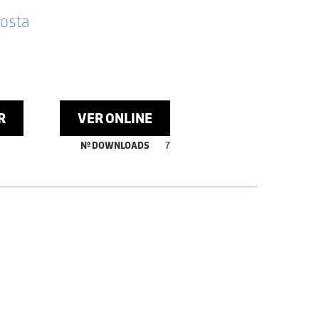
Costa
R
VER ONLINE
Nº DOWNLOADS
7