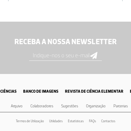
RECEBA A NOSSA NEWSLETTER
CIÊNCIAS
BANCO DE IMAGENS
REVISTA DE CIÊNCIA ELEMENTAR
Arquivo
Colaboradores
Sugestões
Organização
Parcerias
Termos de Utilização
Utilidades
Estatísticas
FAQs
Contactos