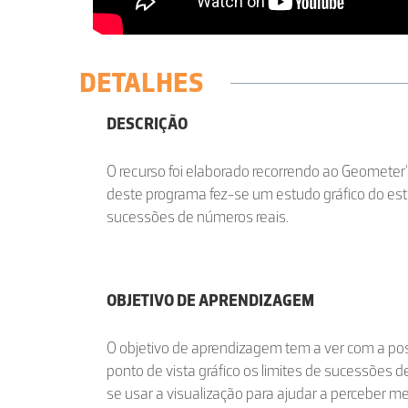
DETALHES
DESCRIÇÃO
O recurso foi elaborado recorrendo ao Geometer'
deste programa fez-se um estudo gráfico do est
sucessões de números reais.
OBJETIVO DE APRENDIZAGEM
O objetivo de aprendizagem tem a ver com a poss
ponto de vista gráfico os limites de sucessões 
se usar a visualização para ajudar a perceber me