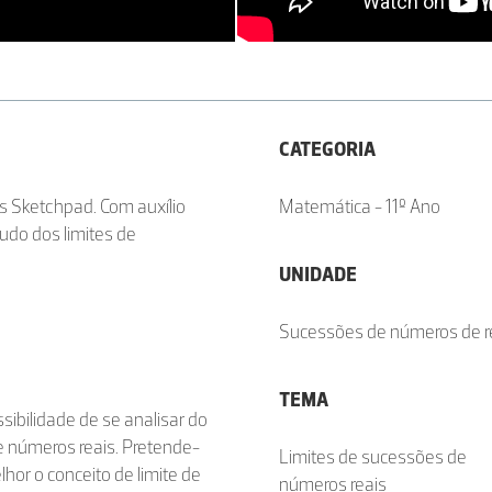
CATEGORIA
s Sketchpad. Com auxílio
Matemática - 11º Ano
udo dos limites de
UNIDADE
Sucessões de números de r
TEMA
ibilidade de se analisar do
de números reais. Pretende-
Limites de sucessões de
lhor o conceito de limite de
números reais