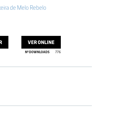
xeira de Melo Rebelo
R
VER ONLINE
Nº DOWNLOADS
776