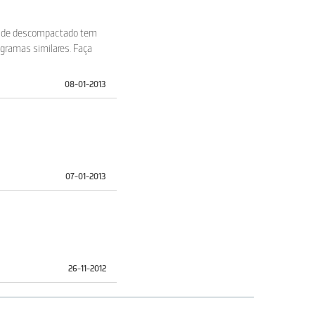
ois de descompactado tem
ogramas similares. Faça
08-01-2013
07-01-2013
26-11-2012