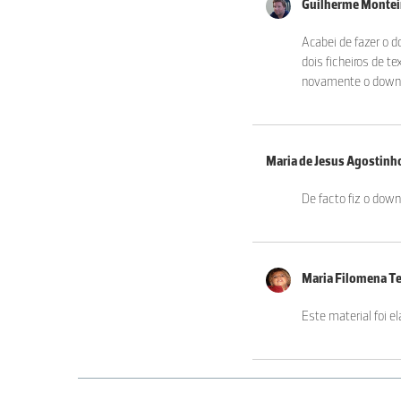
Guilherme Monte
Acabei de fazer o d
dois ficheiros de 
novamente o downloa
Maria de Jesus Agostinh
De facto fiz o down
Maria Filomena Te
Este material foi e