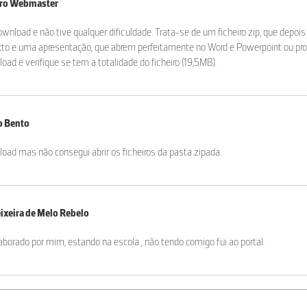
iro Webmaster
ownload e não tive qualquer dificuldade. Trata-se de um ficheiro zip, que dep
texto e uma apresentação, que abrem perfeitamente no Word e Powerpoint ou pr
d e verifique se tem a totalidade do ficheiro (19,5MB).
o Bento
load mas não consegui abrir os ficheiros da pasta zipada.
ixeira de Melo Rebelo
laborado por mim, estando na escola , não tendo comigo fui ao portal.