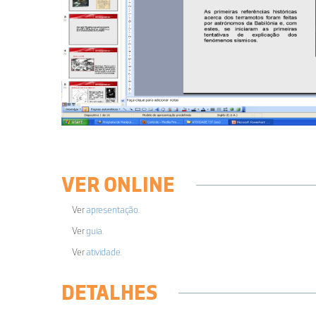
VER ONLINE
Ver
apresentação
.
Ver
guia
.
Ver
atividade
.
DETALHES