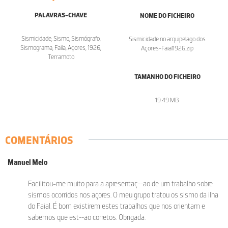
PALAVRAS-CHAVE
NOME DO FICHEIRO
Sismicidade, Sismo, Sismógrafo,
Sismicidade no arquipelago dos
Sismograma, Faila, Açores, 1926,
Açores-Faial1926.zip
Terramoto
TAMANHO DO FICHEIRO
19.49 MB
COMENTÁRIOS
Manuel Melo
Facilitou-me muito para a apresentaç~~ao de um trabalho sobre
sismos ocorridos nos açores. O meu grupo tratou os sismo da ilha
do Faial. É bom existirem estes trabalhos que nos orientam e
sabemos que est~~ao corretos. Obrigada.