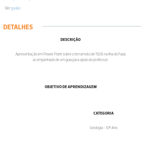
Ver
guião
.
DETALHES
DESCRIÇÃO
Apresentação em Power Point sobre o terramoto de 1926 na ilha do Faial,
acompanhado de um guia para apoio do professor.
OBJETIVO DE APRENDIZAGEM
CATEGORIA
Geologia - 10º Ano