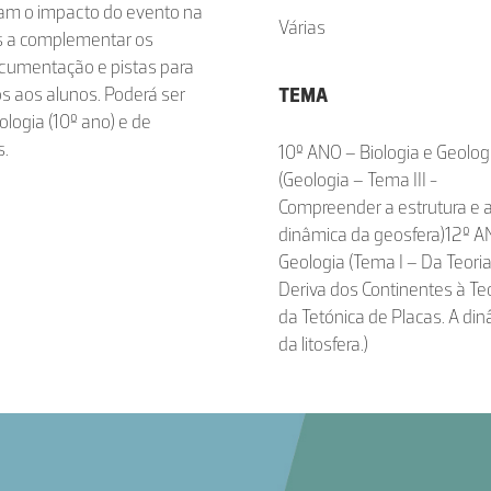
am o impacto do evento na
Várias
s a complementar os
cumentação e pistas para
s aos alunos. Poderá ser
TEMA
ologia (10º ano) e de
s.
10º ANO – Biologia e Geolog
(Geologia – Tema III -
Compreender a estrutura e 
dinâmica da geosfera)12º A
Geologia (Tema I – Da Teori
Deriva dos Continentes à Te
da Tetónica de Placas. A di
da litosfera.)