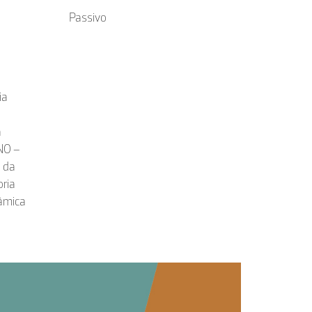
Passivo
ia
a
NO –
a da
oria
nâmica