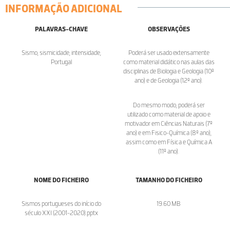
INFORMAÇÃO ADICIONAL
PALAVRAS-CHAVE
OBSERVAÇÕES
Sismo, sismicidade, intensidade,
Poderá ser usado extensamente
Portugal
como material didático nas aulas das
disciplinas de Biologia e Geologia (10º
ano) e de Geologia (12º ano).
Do mesmo modo, poderá ser
utilizado como material de apoio e
motivador em Ciências Naturais (7º
ano) e em Fisico-Química (8º ano),
assim como em Física e Química A
(11º ano).
NOME DO FICHEIRO
TAMANHO DO FICHEIRO
Sismos portugueses do início do
19.60 MB
século XXI (2001-2020).pptx