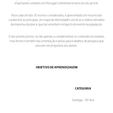
importantes sentidos em Portugal Continental no início do século XXI.
Para cada um dos 30 sismos considerados, é apresentado um resumo das
caraterísticas principais, um mapa de intensidades sísmicas e relatos extraídos
da imprensa da época, que documentam o impacto do evento na população.
O documento presta-se não apenas a complementar os conteúdos lecionados,
mas fornece também documentação e pistas para trabalhos de pesquisa que
possam ser propostos aos alunos.
OBJETIVO DE APRENDIZAGEM
CATEGORIA
Geologia - 10º Ano