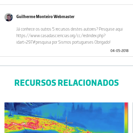
Guilherme Monteiro Webmaster
Já conhece os outros 5 recursos destes autores? Pesquise aqui:
https://www.casadasciencias.org/cc/redindex.php?
idart=297#pesquisa por Sismos portugueses Obrigado!
04-05-2018
António Manuel Leitão Macedo Varela
RECURSOS RELACIONADOS
Excelente recurso. Muito útil para o 10º ano de BG.
04-05-2018