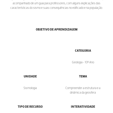
acompanhado de um guia para professores, com alguns explicações das
características do sismo e suas consequências no edificado e na população.
OBJETIVO DE APRENDIZAGEM
CATEGORIA
Geologia - 10º Ano
UNIDADE
TEMA
Sismologia
Compreender a estrutura e a
dinâmica da geosfera
TIPO DE RECURSO
INTERATIVIDADE