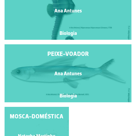
Ana Antunes
Biologia
PEIXE-VOADOR
Ana Antunes
Biologia
MOSCA-DOMÉSTICA
ESCARAVELHO-
VERMELHO
Natacha Martinho
Natacha Martinho