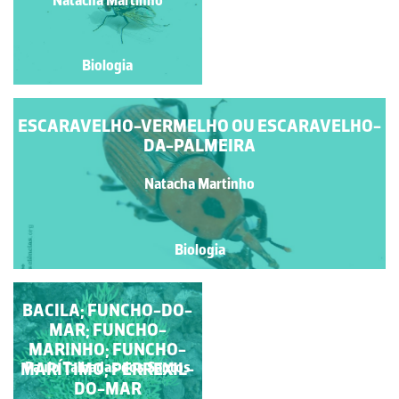
Biologia
Biologia
ESCARAVELHO-VERMELHO OU ESCARAVELHO-
DA-PALMEIRA
Natacha Martinho
Biologia
PLANTAS DE DUNAS E
BACILA; FUNCHO-DO-
MAR; FUNCHO-
AREAIS
MARINHO; FUNCHO-
Rubim Manuel Almeida da
MARÍTIMO; PERREXIL-
Paulo Talhadas dos Santos
Silva
DO-MAR