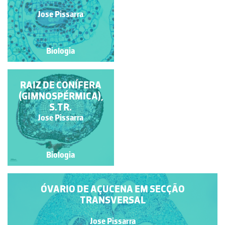
Jose Pissarra
Jose Pissarra
Biologia
Biologia
ÓVULO DE AÇUCENA
RAIZ DE CONÍFERA
(GIMNOSPÉRMICA),
S.TR.
Jose Pissarra
Jose Pissarra
Biologia
Biologia
ÓVARIO DE AÇUCENA EM SECÇÃO
TRANSVERSAL
Jose Pissarra