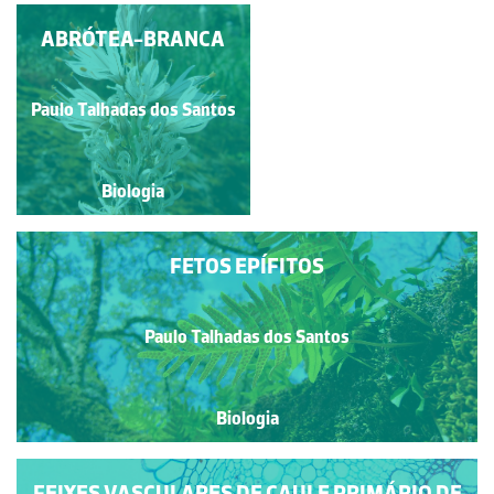
ABRÓTEA-BRANCA
SALICORNIA
Paulo Talhadas dos Santos
Paulo Talhadas dos Santos
Biologia
Biologia
FETOS EPÍFITOS
Paulo Talhadas dos Santos
Biologia
FEIXES VASCULARES DE CAULE PRIMÁRIO DE