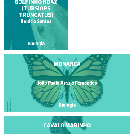
GOLFINHO ROAZ
SARDÃO
(TURSIOPS
TRUNCATUS)
Horácio Santos
Isabel Gil
Biologia
Biologia
MONARCA
João Paulo Araújo Fernandes
Biologia
CAVALO MARINHO