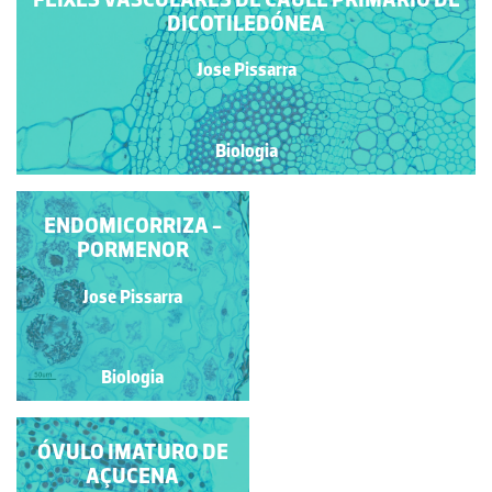
DICOTILEDÓNEA
Jose Pissarra
Biologia
ENDOMICORRIZA
ENDOMICORRIZA -
PORMENOR
Jose Pissarra
Jose Pissarra
Biologia
Biologia
ÓVULO IMATURO DE
AÇUCENA