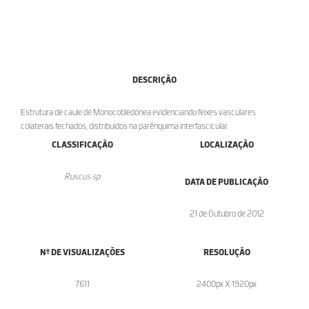
DESCRIÇÃO
Estrutura de caule de Monocotiledónea evidenciando feixes vasculares
colaterais fechados, distribuídos na parênquima interfascicular.
CLASSIFICAÇÃO
LOCALIZAÇÃO
Ruscus sp.
DATA DE PUBLICAÇÃO
21 de Outubro de 2012
Nº DE VISUALIZAÇÕES
RESOLUÇÃO
7611
2400px X 1920px