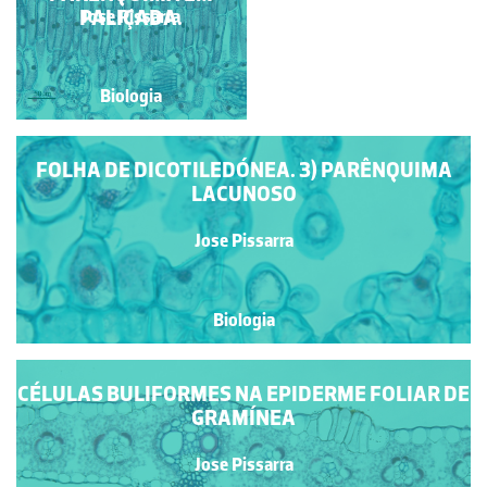
DORSIVENTRAL.
PALIÇADA.
Jose Pissarra
Jose Pissarra
Biologia
Biologia
FOLHA DE DICOTILEDÓNEA. 3) PARÊNQUIMA
LACUNOSO
Jose Pissarra
Biologia
CÉLULAS BULIFORMES NA EPIDERME FOLIAR DE
GRAMÍNEA
Jose Pissarra