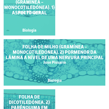
(GRAMÍNEA -
FOLHA DE
MONOCOTILEDÓNEA). 1)
TETRAGONIA
TETRAGONOIDES
ASPECTO GERAL
Carmen Madureira
Jose Pissarra
Biologia
Biologia
FOLHA DE MILHO (GRAMÍNEA -
MONOCOTILEDÓNEA). 2) PORMENOR DA
LÂMINA A NÍVEL DE UMA NERVURA PRINCIPAL
Jose Pissarra
Biologia
FOLHA DE
FOLHA DE
DICOTILEDÓNEA. 1)
DICOTILEDÓNEA. 2)
PARÊNQUIMA EM
ORGANIZAÇÃO