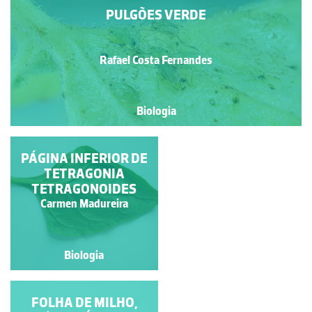
PULGÕES VERDE
Rafael Costa Fernandes
Biologia
NERVAÇÃO FOLIAR
PÁGINA INFERIOR DE
TETRAGONIA
TETRAGONOIDES
Rubim Manuel Almeida da
Carmen Madureira
Silva
Biologia
Biologia
PÁGINA SUPERIOR DE
FOLHA DE MILHO,