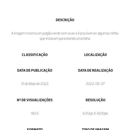
DESCRIÇÃO
A imagem mostra um pulgão verde sem asas e é possível ver algumas ninfas
que estavam parasitando uma folha.
CLASSIFICAÇÃO
LOCALIZAÇÃO
DATA DE PUBLICAÇÃO
DATA DE REALIZAÇÃO
31 de Maio de 2022
2022-05-07
Nº DE VISUALIZAÇÕES
RESOLUÇÃO
1823
6312px X 4200px
FORMATO
TIPO DE IMAGEM