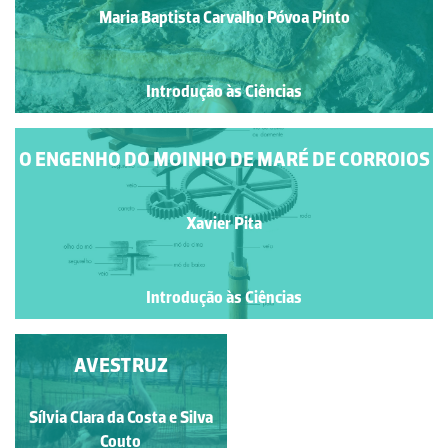
Maria Baptista Carvalho Póvoa Pinto
Introdução às Ciências
O ENGENHO DO MOINHO DE MARÉ DE CORROIOS
Xavier Pita
Introdução às Ciências
GERMINAÇÃO
AVESTRUZ
Maria Baptista Carvalho
Sílvia Clara da Costa e Silva
Póvoa Pinto
Couto