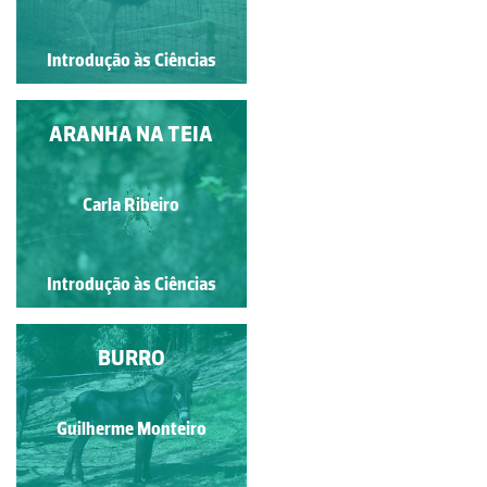
Introdução às Ciências
Introdução às Ciências
DIMORFISMO SEXUAL
ARANHA NA TEIA
Sílvia Clara da Costa e Silva
Carla Ribeiro
Couto
Introdução às Ciências
Introdução às Ciências
ARMADILHA
BURRO
Guilherme Monteiro
Carla Ribeiro