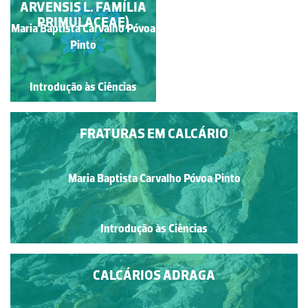
ARVENSIS L. FAMÍLIA
CALCÁRIOS
AFECTADOS POR UMA
PRIMULACEAE)
Maria Baptista Carvalho Póvoa
Maria Baptista Carvalho
FALHA
Póvoa Pinto
Pinto
Introdução às Ciências
Introdução às Ciências
FRATURAS EM CALCÁRIO
Maria Baptista Carvalho Póvoa Pinto
Introdução às Ciências
CALCÁRIOS ADRAGA