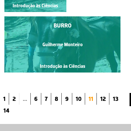
Introdução às Ciências
Introdução às Ciências
BURRO
Guilherme Monteiro
Introdução às Ciências
1
2
...
6
7
8
9
10
11
12
13
14