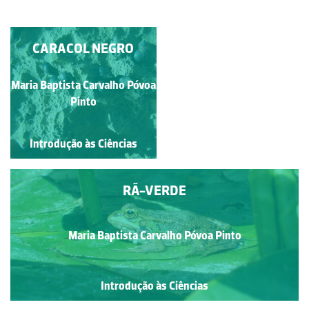
MORRIÃO (ANAGALIS
CARACOL NEGRO
ARVENSIS L. FAMÍLIA
PRIMULACEAE)
Maria Baptista Carvalho Póvoa
Maria Baptista Carvalho
Póvoa Pinto
Pinto
Introdução às Ciências
Introdução às Ciências
RÃ-VERDE
Maria Baptista Carvalho Póvoa Pinto
Introdução às Ciências