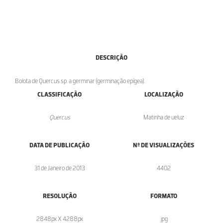
DESCRIÇÃO
Bolota de Quercus sp. a germinar (germinação epígea).
CLASSIFICAÇÃO
LOCALIZAÇÃO
Quercus
Matinha de ueluz
DATA DE PUBLICAÇÃO
Nº DE VISUALIZAÇÕES
31 de Janeiro de 2013
4402
RESOLUÇÃO
FORMATO
2848px X 4288px
.jpg