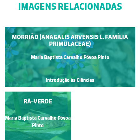
IMAGENS RELACIONADAS
MORRIÃO (ANAGALIS ARVENSIS L. FAMÍLIA
PRIMULACEAE)
Maria Baptista Carvalho Póvoa Pinto
Introdução às Ciências
GERMINAÇÃO
RÃ-VERDE
Maria Baptista Carvalho Póvoa
Maria Baptista Carvalho
Póvoa Pinto
Pinto