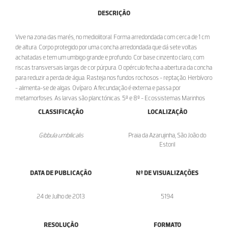
DESCRIÇÃO
Vive na zona das marés, no mediolitoral. Forma arredondada com cerca de 1 cm
de altura. Corpo protegido por uma concha arredondada que dá sete voltas
achatadas e tem um umbigo grande e profundo. Cor base cinzento claro, com
riscas transversais largas de cor púrpura. O opérculo fecha a abertura da concha
para reduzir a perda de água. Rasteja nos fundos rochosos - reptação. Herbívoro
- alimenta-se de algas. Ovíparo. A fecundação é externa e passa por
metamorfoses. As larvas são planctónicas. 5º e 8º - Ecossistemas Marinhos
CLASSIFICAÇÃO
LOCALIZAÇÃO
Gibbula umbilicalis
Praia da Azarujinha, São João do
Estoril
DATA DE PUBLICAÇÃO
Nº DE VISUALIZAÇÕES
24 de Julho de 2013
5194
RESOLUÇÃO
FORMATO