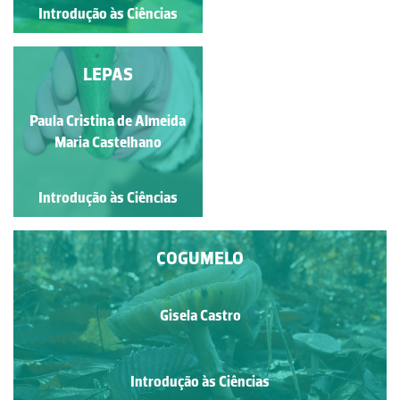
Introdução às Ciências
Introdução às Ciências
CARACOL NEGRO
LEPAS
Maria Baptista Carvalho
Paula Cristina de Almeida
Maria Castelhano
Póvoa Pinto
Introdução às Ciências
Introdução às Ciências
COGUMELO
Gisela Castro
Introdução às Ciências