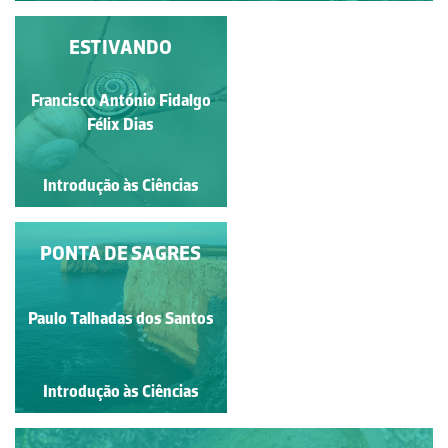
TEIA DE ARANHA
ESTIVANDO
Elizabeth A. A. Brandão
Francisco António Fidalgo
Danhão
Félix Dias
Introdução às Ciências
Introdução às Ciências
PONTA DE SAGRES
POÇA DE MARÉ
Paulo Talhadas dos Santos
Alexandra Nobre
Introdução às Ciências
Introdução às Ciências