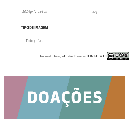
2304px X 1296px
.jpg
TIPO DE IMAGEM
Fotografias
Licença de utilização Creative Commons CC BY-NC-SA 4.0