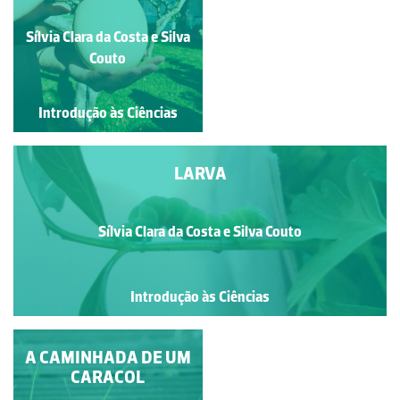
Paula Cristina de Almeida
Sílvia Clara da Costa e Silva
Maria Castelhano
Couto
Introdução às Ciências
Introdução às Ciências
LARVA
Sílvia Clara da Costa e Silva Couto
Introdução às Ciências
A CAMINHADA DE UM
BORBOLETA
CARACOL