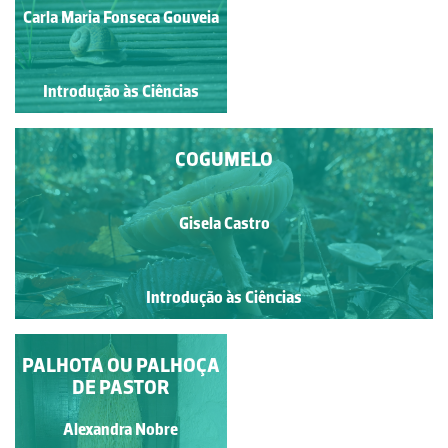
Sílvia Clara da Costa e Silva
Carla Maria Fonseca Gouveia
Couto
Introdução às Ciências
Introdução às Ciências
COGUMELO
Gisela Castro
Introdução às Ciências
PALHOTA OU PALHOÇA
CONDIMENTOS E
ESPECIARIAS
DE PASTOR
Alexandra Nobre
Alexandra Nobre