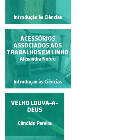
Introdução às Ciências
Introdução às Ciências
UTENSÍLIOS
ACESSÓRIOS
TRADICIONAIS PARA
ASSOCIADOS AOS
TRABALHOS EM LINHO
A PRODUÇÃO DE
QUEIJO
Alexandra Nobre
Alexandra Nobre
Introdução às Ciências
Introdução às Ciências
VELHO LOUVA-A-
SEPARAÇÃO DAS
FOLHAS DE CHÁ
DEUS
Guilherme Monteiro
Cândido Pereira