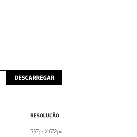
DESCARREGAR
RESOLUÇÃO
597px X 672px