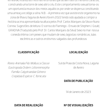
fêmea excretando as mesmas feromonas que atraem até os menores caracóis,
construindo uma torre de sexo até o céu. Este comportamento sexual torna-os
um oportunista invasor dos meios aquáticos por onde se dispersa constituindo
uma ameaça ecológica séria. N.B. - A primeira vez que avistei este organismo na
zona de Ílhavo/laguna de Aveiro foi em 2022 tendo sido ajudada a compor a
história acima apresentada na altura pelos Prof. Carlos Marques da Silva e Nuno
Correia. Sugestões de leitura: O sorriso do Flamingo - Ensaio de Stephen J. Gould,
GRADIVA (Traduzido pelo Prof. Dr. Carlos Marques da Silva) Sexo no mar: nossa
conexão íntima com peixes que mudam de sexo, lagostas românticas, lulas
excêntricas e outros erotismos salgados das profundezas
CLASSIFICAÇÃO
LOCALIZAÇÃO
Reino: Animalia Filo: Mollusca Classe:
Sul da Praia da Costa Nova, Laguna
Gastropoda Ordem: Littorinimorpha
de Aveiro
Família: Calyptraeidae Género:
Crepidula Espécie: C. fornicata
DATA DE PUBLICAÇÃO
14 de Janeiro de 2023
DATA DE REALIZAÇÃO
Nº DE VISUALIZAÇÕES