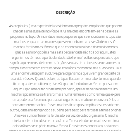
DESCRIÇÃO
As crepidulas (uma espécie de lapas) formam agregados empilhados que podem
chegar a uma dúzia de indivíduos!!! As maiores encontram-se na base e as
pequenas no topo. Os indivíduos mais pequenos que se encontram no topo são
machos, enquanto as maiores que se encontram na base são fêmeas. Os
machos fertilizam as fêmeas que se encontram na base do empilhamento
graças a um longo pénis mas esta peculiaridade não fica por aqui! Estes
organismos têm outra particularidade: são hermafroditas sequenciais, o que
significa que em vez de terem os órgãos sexuais de ambos os sexos ao mesmo
tempo, eles transitam entre os sexos em vários momentos das suas vidas. Tal é
uma enorme vantagem evolutiva para organismos que vivem grande parte da
sua vida sésseis. Quando bebés, as lapas flutuam em mar aberto, mas quando
ficam grandes o suficiente, elas vão para o fundo do mar. Se um pousar em
algum lugar sem outro organismo por perto, apesar de ser inicialmente um
macho rapidamente se transformará numa fêmea e é como fêmea que expele
uma poderosa feromona para atrair organismos imaturos e convencê-los a
permanecerem machos. Esses machos ficam pois empilhados uns sobre os
outros, cada um alongando o seu pénis para baixo para fertilizar a fêmea original.
Uma vez suficientemente fertilizado, é a vez de outro organismo. O macho
diretamente acima dela se tornará uma fêmea, e todos os machos em cima
colocarão os seus pénis na nova fêmea. E assim eles continuam, cada nova