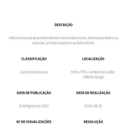
DESCRIÇÃO
Inflorescência de alcachofra aberta a meio sendo visíveis, de fora para dentro: as
brácteas, as flores estéreis e as flores férteis.
CLASSIFICAÇÃO
LOCALIZAÇÃO
Cynara cardunculus
Horta-STOL, campus de Gualtar,
UMinho, Braga
DATA DE PUBLICAÇÃO
DATA DE REALIZAÇÃO
8 de Agosto de 2023
2023-06-10
Nº DE VISUALIZAÇÕES
RESOLUÇÃO