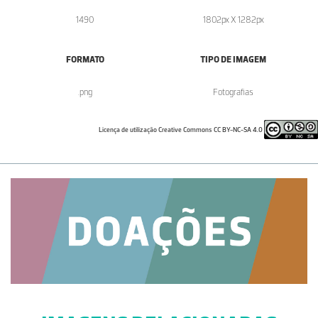
1490
1802px X 1282px
FORMATO
TIPO DE IMAGEM
.png
Fotografias
Licença de utilização Creative Commons CC BY-NC-SA 4.0