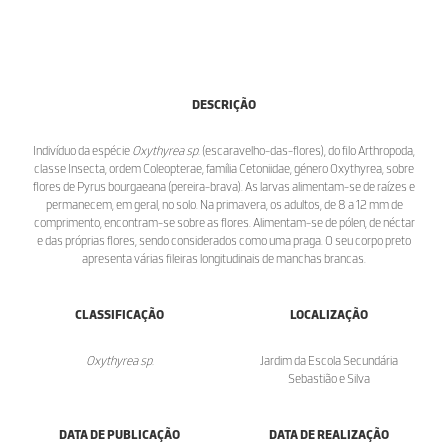
DESCRIÇÃO
Indivíduo da espécie
Oxythyrea sp.
(escaravelho-das-flores), do filo Arthropoda,
classe Insecta, ordem Coleopterae, família Cetoniidae, género Oxythyrea, sobre
flores de Pyrus bourgaeana (pereira-brava). As larvas alimentam-se de raízes e
permanecem, em geral, no solo. Na primavera, os adultos, de 8 a 12 mm de
comprimento, encontram-se sobre as flores. Alimentam-se de pólen, de néctar
e das próprias flores, sendo considerados como uma praga. O seu corpo preto
apresenta várias fileiras longitudinais de manchas brancas.
CLASSIFICAÇÃO
LOCALIZAÇÃO
Oxythyrea sp.
Jardim da Escola Secundária
Sebastião e Silva
DATA DE PUBLICAÇÃO
DATA DE REALIZAÇÃO