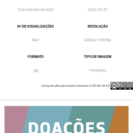
10 de Setembro de 2024
2024-03-25
Nº DE VISUALIZAÇÕES
RESOLUÇÃO
1442
4000px X 3000px
FORMATO
TIPO DE IMAGEM
.jpg
Fotografias
Licença de utilização Creative Commons CC BY-NC-SA 4.0