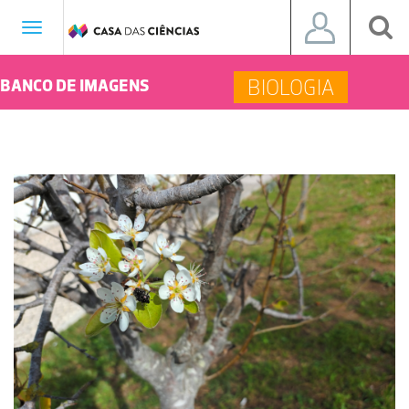
Toggle
navigation
BIOLOGIA
BANCO DE IMAGENS