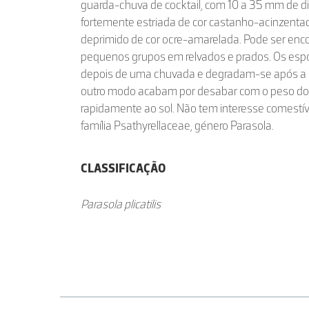
guarda-chuva de cocktail, com 10 a 35 mm de di
fortemente estriada de cor castanho-acinzentad
deprimido de cor ocre-amarelada. Pode ser enc
pequenos grupos em relvados e prados. Os esp
depois de uma chuvada e degradam-se após a 
outro modo acabam por desabar com o peso d
rapidamente ao sol. Não tem interesse comestíve
família Psathyrellaceae, género Parasola.
CLASSIFICAÇÃO
Parasola plicatilis