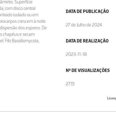
âmetro. Superfície
a, com disco central
DATA DE PUBLICAÇÃO
ontrado isolado ou em
orocarpos crescem à noite
27 de Julho de 2024
dispersão dos esporos. De
os chapéus e secam
l. Filo Basidiomycota,
DATA DE REALIZAÇÃO
2023-11-18
Nº DE VISUALIZAÇÕES
2719
Licen