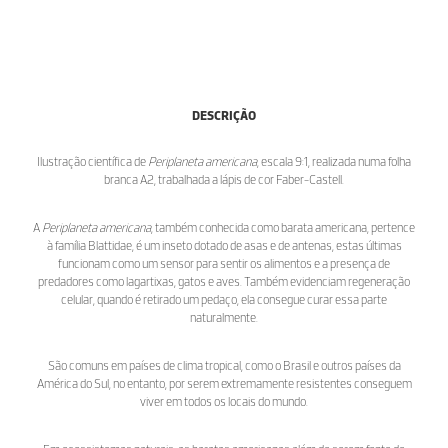
DESCRIÇÃO
Ilustração científica de
Periplaneta americana
, escala 9:1, realizada numa folha
branca A2, trabalhada a lápis de cor Faber-Castell.
A
Periplaneta americana
, também conhecida como barata americana, pertence
à família Blattidae, é um inseto dotado de asas e de antenas, estas últimas
funcionam como um sensor para sentir os alimentos e a presença de
predadores como lagartixas, gatos e aves. Também evidenciam regeneração
celular, quando é retirado um pedaço, ela consegue curar essa parte
naturalmente.
São comuns em países de clima tropical, como o Brasil e outros países da
América do Sul, no entanto, por serem extremamente resistentes conseguem
viver em todos os locais do mundo.