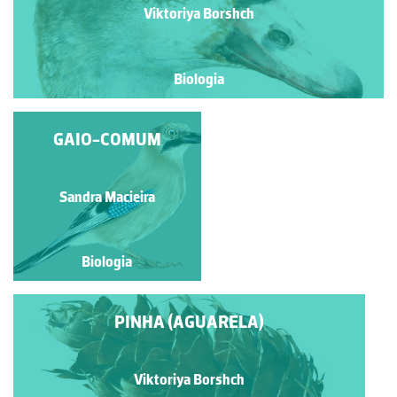
Viktoriya Borshch
Biologia
PINHA (GRAFITE)
GAIO-COMUM
Viktoriya Borshch
Sandra Macieira
Biologia
Biologia
PINHA (AGUARELA)
Viktoriya Borshch