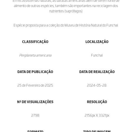
Em ecossistemas naturais, as baratas americanas além de serem fonte de
alimento de outras espécies, também são importantes na reciclagem dos
nutrientes (saprófagos).
Espécie proposta para a coleção do Museu de História Natural do Funchal.
CLASSIFICAÇÃO
LOCALIZAÇÃO
Periplaneta americana
Funchal
DATA DE PUBLICAÇÃO
DATA DE REALIZAÇÃO
25 de Fevereiro de 2025
2024-05-28
Nº DE VISUALIZAÇÕES
RESOLUÇÃO
2798
2156px X 3321px
FORMATO
TIPO DE IMAGEM