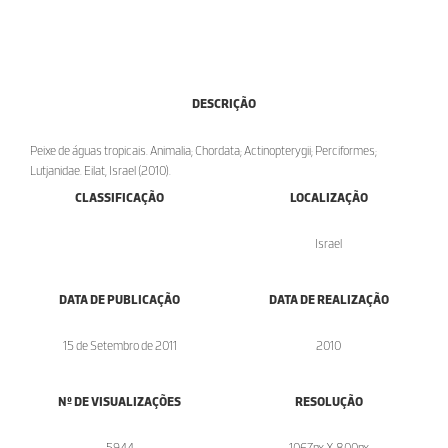
DESCRIÇÃO
Peixe de águas tropicais. Animalia; Chordata; Actinopterygii; Perciformes;
Lutjanidae. Eilat, Israel (2010).
CLASSIFICAÇÃO
LOCALIZAÇÃO
Israel
DATA DE PUBLICAÇÃO
DATA DE REALIZAÇÃO
15 de Setembro de 2011
2010
Nº DE VISUALIZAÇÕES
RESOLUÇÃO
5944
1067px X 800px