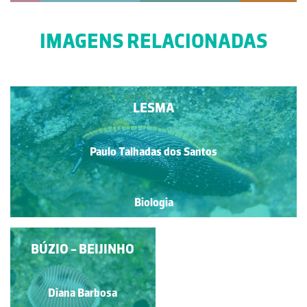
IMAGENS RELACIONADAS
LESMA
Paulo Talhadas dos Santos
Biologia
CRACAS E BÚZIOS
BÚZIO - BEIJINHO
Diana Barbosa
Diana Barbosa