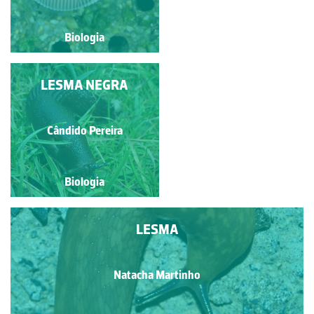
Biologia
Biologia
LESMA NEGRA
LESMA
Natacha Martinho
Cândido Pereira
Biologia
Biologia
LESMA
Natacha Martinho