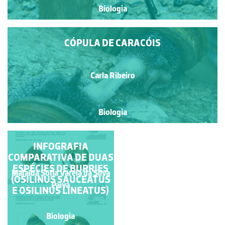
Biologia
CÓPULA DE CARACÓIS
Carla Ribeiro
Biologia
INFOGRAFIA
LESMA
COMPARATIVA DE DUAS
ESPÉCIES DE BURRIES
Mafalda Sofia Varela da Silva
(OSILINUS SAUCEATUS
Carla Ribeiro
Paiva
E OSILINUS LINEATUS)
Biologia
Biologia