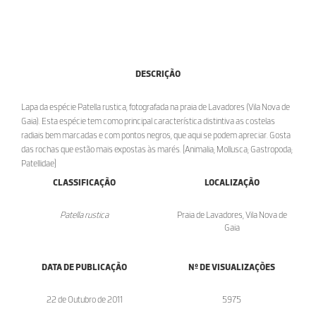
DESCRIÇÃO
Lapa da espécie Patella rustica, fotografada na praia de Lavadores (Vila Nova de
Gaia). Esta espécie tem como principal característica distintiva as costelas
radiais bem marcadas e com pontos negros, que aqui se podem apreciar. Gosta
das rochas que estão mais expostas às marés. [Animalia; Mollusca; Gastropoda;
Patellidae]
CLASSIFICAÇÃO
LOCALIZAÇÃO
Patella rustica
Praia de Lavadores, Vila Nova de
Gaia
DATA DE PUBLICAÇÃO
Nº DE VISUALIZAÇÕES
22 de Outubro de 2011
5975