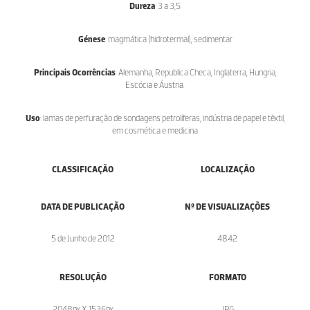
Dureza
: 3 a 3,5
Génese
: magmática (hidrotermal), sedimentar
Principais Ocorrências
: Alemanha, Republica Checa, Inglaterra, Hungria,
Escócia e Áustria.
Uso
: lamas de perfuração de sondagens petrolíferas, indústria de papel e têxtil,
em cosmética e medicina
CLASSIFICAÇÃO
LOCALIZAÇÃO
DATA DE PUBLICAÇÃO
Nº DE VISUALIZAÇÕES
5 de Junho de 2012
4842
RESOLUÇÃO
FORMATO
2048px X 1536px
.JPG