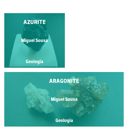
QUARTZO VAR.
AZURITE
AMETISTA
Miguel Sousa
Miguel Sousa
Geologia
Geologia
ARAGONITE
Miguel Sousa
Geologia