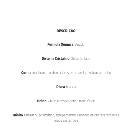
DESCRIÇÃO
Fórmula Química
: BaSO
4
Sistema Cristalino
: Ortorrômbico
Cor
: incolor, branca ou tons claros de amarelo, azul ou castanho
Risca
: branca
Brilho
: vítreo, transparente a translúcido
Hábito
: tabular ou prismático, agrupamentos radiados de cristais tabulares,
maciça a terrosa