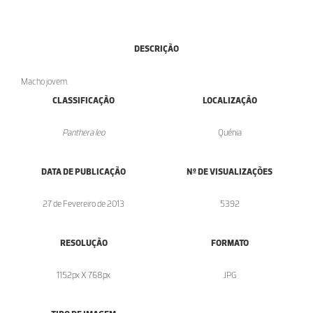
DESCRIÇÃO
Macho jovem.
CLASSIFICAÇÃO
LOCALIZAÇÃO
Panthera leo
Quénia
DATA DE PUBLICAÇÃO
Nº DE VISUALIZAÇÕES
27 de Fevereiro de 2013
5392
RESOLUÇÃO
FORMATO
1152px X 768px
.JPG