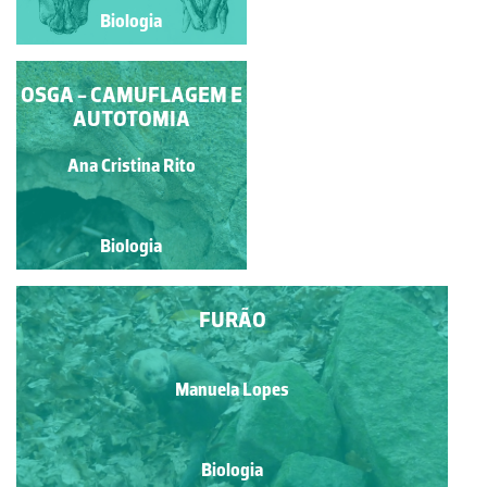
Biologia
Biologia
OSGA - CAMUFLAGEM E
GATO DOMÉSTICO
AUTOTOMIA
Mafalda Sofia Varela da
Ana Cristina Rito
Silva Paiva
Biologia
Biologia
FURÃO
Manuela Lopes
Biologia