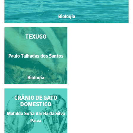
Biologia
PRONGHORN
TEXUGO
Paulo Talhadas dos Santos
Paulo Talhadas dos Santos
Biologia
Biologia
QUATI (WHITE-
CRÂNIO DE GATO
NOSED COATI)
DOMESTICO
Mafalda Sofia Varela da Silva
Paulo Talhadas dos Santos
Paiva