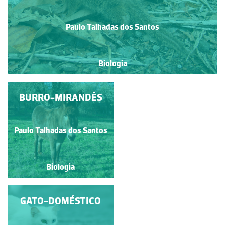
Paulo Talhadas dos Santos
Biologia
OURIÇO-CACHEIRO
BURRO-MIRANDÊS
Paulo Talhadas dos Santos
Paulo Talhadas dos Santos
Biologia
Biologia
RAPOSA-VERMELHA
GATO-DOMÉSTICO