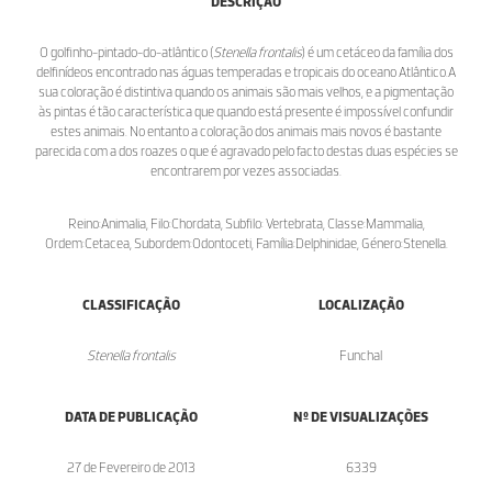
DESCRIÇÃO
O golfinho-pintado-do-atlântico (
Stenella frontalis
) é um cetáceo da família dos
delfinídeos encontrado nas águas temperadas e tropicais do oceano Atlântico.A
sua coloração é distintiva quando os animais são mais velhos, e a pigmentação
às pintas é tão característica que quando está presente é impossível confundir
estes animais. No entanto a coloração dos animais mais novos é bastante
parecida com a dos roazes o que é agravado pelo facto destas duas espécies se
encontrarem por vezes associadas.
Reino:Animalia, Filo:Chordata, Subfilo: Vertebrata, Classe:Mammalia,
Ordem:Cetacea, Subordem:Odontoceti, Família:Delphinidae, Género:Stenella.
CLASSIFICAÇÃO
LOCALIZAÇÃO
Stenella frontalis
Funchal
DATA DE PUBLICAÇÃO
Nº DE VISUALIZAÇÕES
27 de Fevereiro de 2013
6339