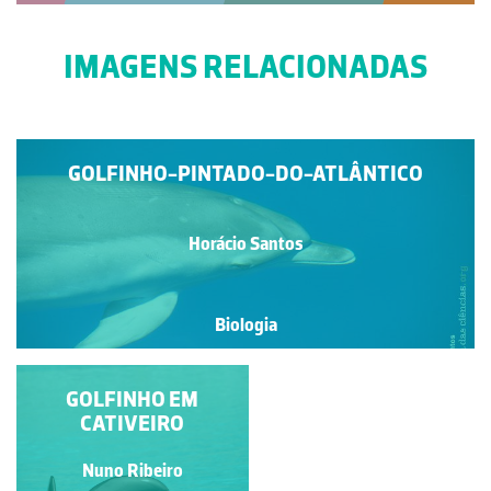
IMAGENS RELACIONADAS
GOLFINHO-PINTADO-DO-ATLÂNTICO
Horácio Santos
Biologia
GOLFINHO-PINTADO-
GOLFINHO EM
DO-ATLÂNTICO
CATIVEIRO
(STENELLA
FRONTALIS)
Horácio Santos
Nuno Ribeiro