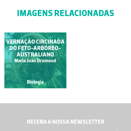
IMAGENS RELACIONADAS
VERNAÇÃO CIRCINADA
BÁCULO
DO FETO-ARBÓREO-
AUSTRALIANO
Rubim Manuel Almeida da
Maria João Drumond
Silva
Biologia
Biologia
RECEBA A NOSSA NEWSLETTER