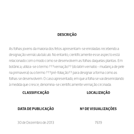
DESCRIÇÃO
As folhas jovens da maioria dos fetos apresentam-se enroladas recebendo a
designação vernácula báculo. No entanto, cientificamente esse aspecto está
relacionado com o modo como se desenvolvem as folhas daquelas plantas. Em
botânica, utiliza-se o termo ???vernação?? (do latim vernatio - mudança de pele
na primavera) ou o termo ???pré-foliação?? para designar a forma como as
folhas se desenvolvem. O caso apresentado, em que a folha se vai desenrolando
à medida que cresce, denomina-se cientificamente vernação circinada.
CLASSIFICAÇÃO
LOCALIZAÇÃO
DATA DE PUBLICAÇÃO
Nº DE VISUALIZAÇÕES
30 de Dezembro de 2013
7619