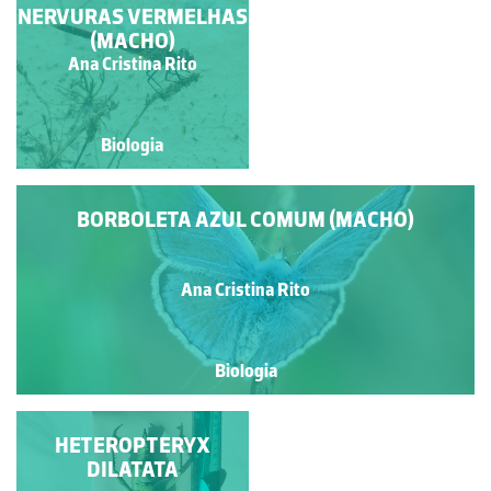
NERVURAS VERMELHAS
ASAS AZUIS
(MACHO)
Francisco António Fidalgo
Ana Cristina Rito
Félix Dias
Biologia
Biologia
BORBOLETA AZUL COMUM (MACHO)
Ana Cristina Rito
Biologia
HETEROPTERYX
GARNIZÉ
DILATATA