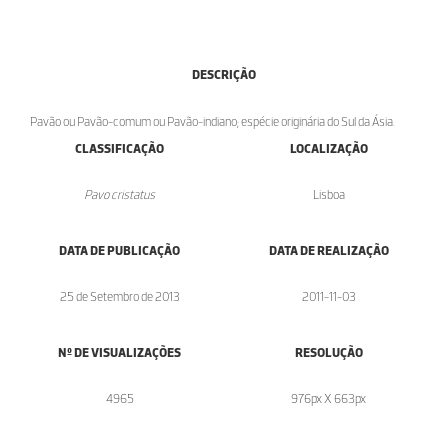
DESCRIÇÃO
Pavão ou Pavão-comum ou Pavão-indiano; espécie originária do Sul da Ásia.
CLASSIFICAÇÃO
LOCALIZAÇÃO
Pavo cristatus
Lisboa
DATA DE PUBLICAÇÃO
DATA DE REALIZAÇÃO
25 de Setembro de 2013
2011-11-03
Nº DE VISUALIZAÇÕES
RESOLUÇÃO
4965
976px X 663px