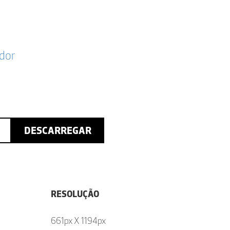
dor
DESCARREGAR
RESOLUÇÃO
661px X 1194px