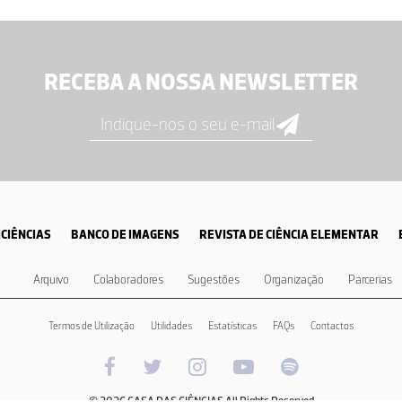
RECEBA A NOSSA NEWSLETTER
CIÊNCIAS
BANCO DE IMAGENS
REVISTA DE CIÊNCIA ELEMENTAR
Arquivo
Colaboradores
Sugestões
Organização
Parcerias
Termos de Utilização
Utilidades
Estatísticas
FAQs
Contactos
© 2026 CASA DAS CIÊNCIAS All Rights Reserved