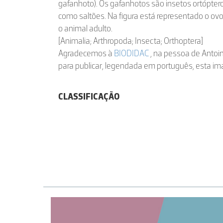
gafanhoto). Os gafanhotos são insetos ortópt
como saltões. Na figura está representado o ovo
o animal adulto.
[Animalia; Arthropoda; Insecta; Orthoptera]
Agradecemos à
BIODIDAC
, na pessoa de Antoin
para publicar, legendada em português, esta i
CLASSIFICAÇÃO