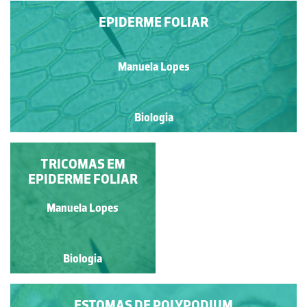
EPIDERME FOLIAR
Manuela Lopes
Biologia
ESTOMAS/COMPLEXOS
TRICOMAS EM
EPIDERME FOLIAR
ESTOMÁTICOS
Manuela Lopes
Manuela Lopes
Biologia
Biologia
ESTOMAS DE POLYPODIUM