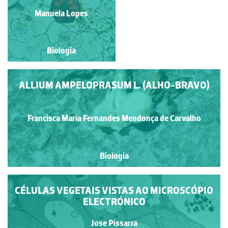
FOLHA DE ORQUÍDEA
Manuela Lopes
Manuela Lopes
Biologia
Biologia
ALLIUM AMPELOPRASUM L. (ALHO-BRAVO)
Francisca Maria Fernandes Mendonça de Carvalho
Biologia
CÉLULAS VEGETAIS VISTAS AO MICROSCÓPIO
ELECTRÓNICO
Jose Pissarra