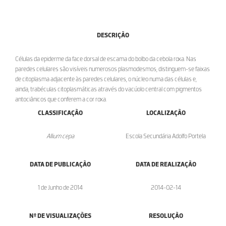
DESCRIÇÃO
Células da epiderme da face dorsal de escama do bolbo da cebola roxa. Nas
paredes celulares são visíveis numerosos plasmodesmos; distinguem-se faixas
de citoplasma adjacente às paredes celulares, o núcleo numa das células e,
ainda, trabéculas citoplasmáticas através do vacúolo central com pigmentos
antociânicos que conferem a cor roxa.
CLASSIFICAÇÃO
LOCALIZAÇÃO
Allium cepa
Escola Secundária Adolfo Portela
DATA DE PUBLICAÇÃO
DATA DE REALIZAÇÃO
1 de Junho de 2014
2014-02-14
Nº DE VISUALIZAÇÕES
RESOLUÇÃO