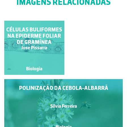
IMAGENS RELACIONADAS
MITOSE EM CÉLULAS
CÉLULAS BULIFORMES
DO ÁPICE DA RAIZ DA
NA EPIDERME FOLIAR
DE GRAMÍNEA
CEBOLA
Ana Bela Saraiva
Jose Pissarra
Biologia
Biologia
POLINIZAÇÃO DA CEBOLA-ALBARRÃ
Sílvia Ferreira