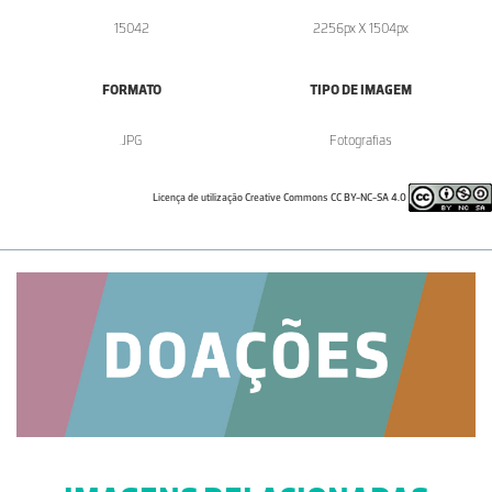
15042
2256px X 1504px
FORMATO
TIPO DE IMAGEM
.JPG
Fotografias
Licença de utilização Creative Commons CC BY-NC-SA 4.0