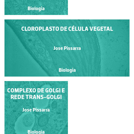
Biologia
Biologia
CLOROPLASTO DE CÉLULA VEGETAL
Jose Pissarra
Biologia
COMPLEXO DE GOLGI E
RETÍCULO
ENDOPLASMÁTICO
REDE TRANS-GOLGI
RUGOSO E
MITOCÔNDRIAS
Jose Pissarra
Jose Pissarra
Biologia
Biologia