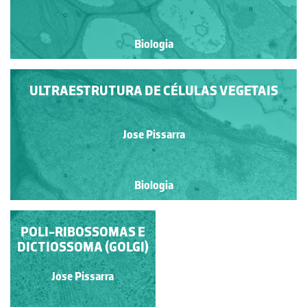
Biologia
ULTRAESTRUTURA DE CÉLULAS VEGETAIS
Jose Pissarra
Biologia
POLI-RIBOSSOMAS E
CLOROPLASTO E
COMPLEXO DE GOLGI
DICTIOSSOMA (GOLGI)
Jose Pissarra
Jose Pissarra