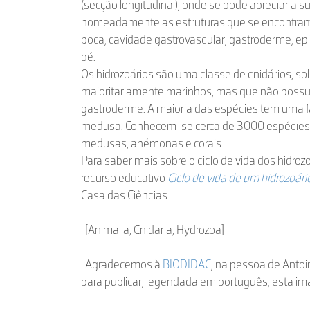
(secção longitudinal), onde se pode apreciar a s
nomeadamente as estruturas que se encontram 
boca, cavidade gastrovascular, gastroderme, ep
pé.
Os hidrozoários são uma classe de cnidários, soli
maioritariamente marinhos, mas que não possu
gastroderme. A maioria das espécies tem uma f
medusa. Conhecem-se cerca de 3000 espécies 
medusas, anémonas e corais.
Para saber mais sobre o ciclo de vida dos hidr
recurso educativo
Ciclo de vida de um hidrozoári
Casa das Ciências.
[Animalia; Cnidaria; Hydrozoa]
Agradecemos à
BIODIDAC
, na pessoa de Antoi
para publicar, legendada em português, esta i