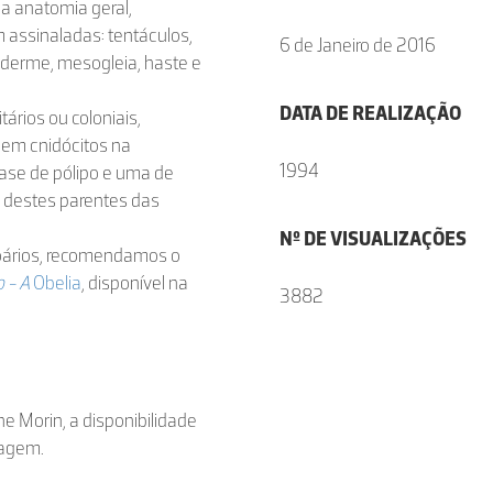
ua anatomia geral,
assinaladas: tentáculos,
6 de Janeiro de 2016
iderme, mesogleia, haste e
DATA DE REALIZAÇÃO
tários ou coloniais,
em cnidócitos na
1994
ase de pólipo e uma de
destes parentes das
Nº DE VISUALIZAÇÕES
ozoários, recomendamos o
o - A
Obelia
, disponível na
3882
ne Morin, a disponibilidade
magem.