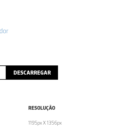
dor
DESCARREGAR
RESOLUÇÃO
1195px X 1356px