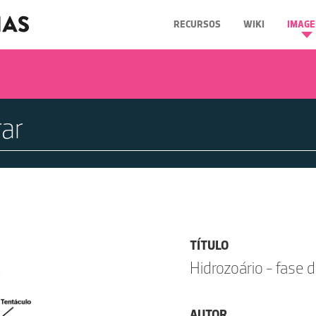
RECURSOS
WIKI
IMAGE
TÍTULO
Hidrozoário - fase d
AUTOR