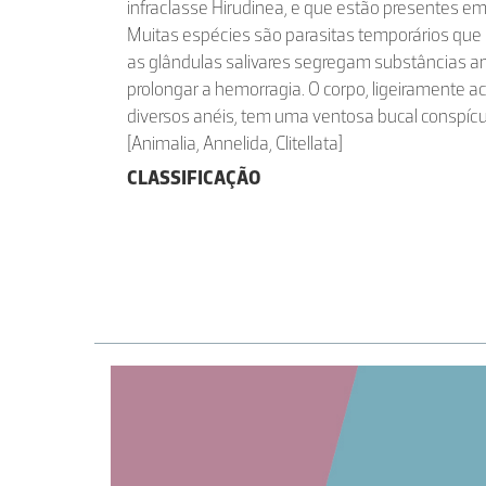
infraclasse Hirudinea, e que estão presentes e
Muitas espécies são parasitas temporários que
as glândulas salivares segregam substâncias a
prolongar a hemorragia. O corpo, ligeiramente a
diversos anéis, tem uma ventosa bucal conspícu
[Animalia, Annelida, Clitellata]
CLASSIFICAÇÃO