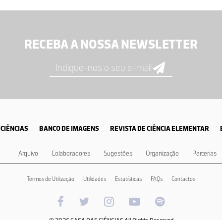
RECEBA A NOSSA NEWSLETTER
CIÊNCIAS
BANCO DE IMAGENS
REVISTA DE CIÊNCIA ELEMENTAR
Arquivo
Colaboradores
Sugestões
Organização
Parcerias
Termos de Utilização
Utilidades
Estatísticas
FAQs
Contactos
© 2026 CASA DAS CIÊNCIAS All Rights Reserved