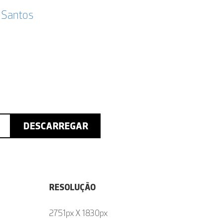
 Santos
DESCARREGAR
RESOLUÇÃO
2751px X 1830px