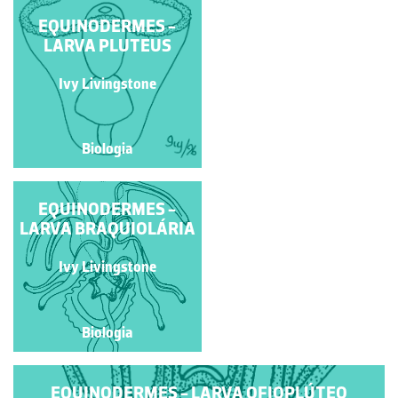
ASTERINA GIBBOSA
EQUINODERMES -
LARVA PLUTEUS
Marília Santos
Ivy Livingstone
Biologia
Biologia
EQUINODERMES -
EQUINODERMES -
LARVA BRAQUIOLÁRIA
LARVA
EQUINOPLÚTEO
Ivy Livingstone
Ivy Livingstone
Biologia
Biologia
EQUINODERMES - LARVA OFIOPLÚTEO