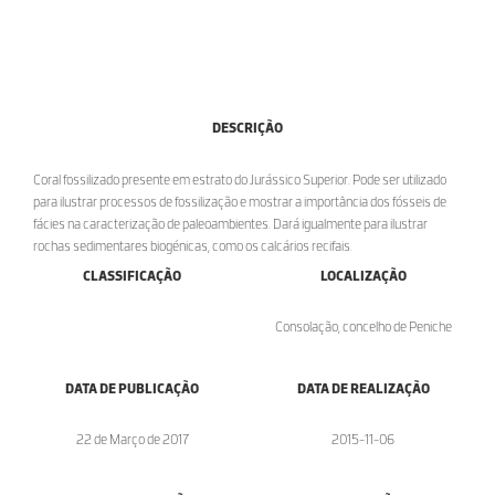
DESCRIÇÃO
Coral fossilizado presente em estrato do Jurássico Superior. Pode ser utilizado
para ilustrar processos de fossilização e mostrar a importância dos fósseis de
fácies na caracterização de paleoambientes. Dará igualmente para ilustrar
rochas sedimentares biogénicas, como os calcários recifais.
CLASSIFICAÇÃO
LOCALIZAÇÃO
Consolação, concelho de Peniche
DATA DE PUBLICAÇÃO
DATA DE REALIZAÇÃO
22 de Março de 2017
2015-11-06