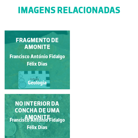
IMAGENS RELACIONADAS
ASPETO DE BANCO DE
FRAGMENTO DE
BIVALVES
AMONITE
FOSSILIZADOS DO
Francisco António Fidalgo
Francisco António Fidalgo
GÉNERO ISOGNOMON
Félix Dias
Félix Dias
Geologia
Geologia
DACTYLIOCERAS
NO INTERIOR DA
SEMICELATUM
CONCHA DE UMA
AMONITE
Francisco António Fidalgo
Francisco António Fidalgo
Félix Dias
Félix Dias