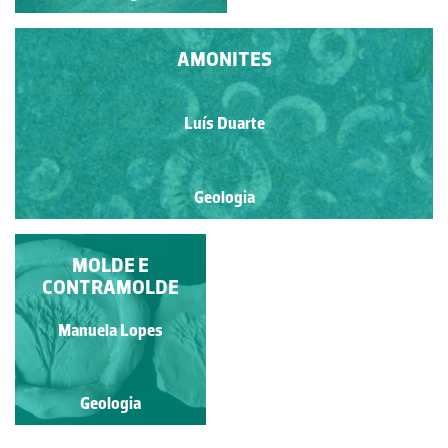
AMONITES
Luís Duarte
Geologia
AMONITES DO
MOLDE E
PLIENSBAQUIANO
CONTRAMOLDE
Francisco António Fidalgo
Manuela Lopes
Félix Dias
Geologia
Geologia