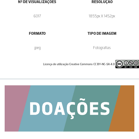
Nº DE VISUALIZAÇÕES
RESOLUÇÃO
6017
1855px X 1452px
FORMATO
TIPO DE IMAGEM
.jpeg
Fotografias
Licença de utilização Creative Commons CC BY-NC-SA 4.0