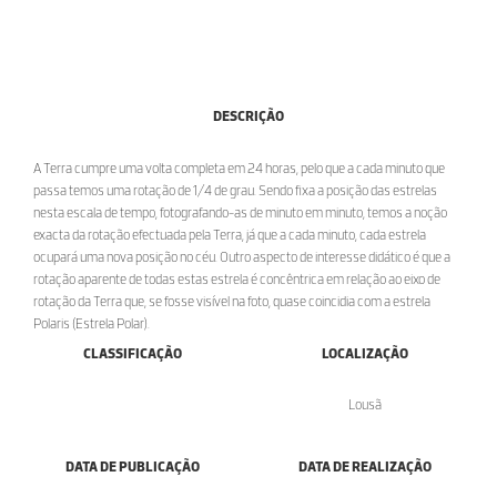
DESCRIÇÃO
A Terra cumpre uma volta completa em 24 horas, pelo que a cada minuto que
passa temos uma rotação de 1/4 de grau. Sendo fixa a posição das estrelas
nesta escala de tempo, fotografando-as de minuto em minuto, temos a noção
exacta da rotação efectuada pela Terra, já que a cada minuto, cada estrela
ocupará uma nova posição no céu. Outro aspecto de interesse didático é que a
rotação aparente de todas estas estrela é concêntrica em relação ao eixo de
rotação da Terra que, se fosse visível na foto, quase coincidia com a estrela
Polaris (Estrela Polar).
CLASSIFICAÇÃO
LOCALIZAÇÃO
Lousã
DATA DE PUBLICAÇÃO
DATA DE REALIZAÇÃO