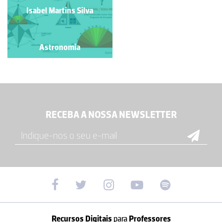
VENTOS
Isabel Martins Silva
Isabel Martins Silva
Astronomia
Astronomia
RECEBA A NOSSA NEWSLETTER
Recursos Digitais
para
Professores