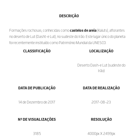
DESCRIÇÃO
Formações rochosas, conhecidas como
castelos de areia
(Kaluts), aflorantes
no deserto de Lut (Dasht-e Lut), no sudeste do Irão. Este lugar único do planeta
foi recentemente instituído como Património Mundial da UNESCO.
CLASSIFICAÇÃO
LOCALIZAÇÃO
Deserto Dash-e Lut (sudeste do
Irão)
DATA DE PUBLICAÇÃO
DATA DE REALIZAÇÃO
14 de Dezembro de 2017
2017-08-23
Nº DE VISUALIZAÇÕES
RESOLUÇÃO
3185
4000px X 2499px