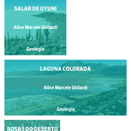
SALAR DE UYUNI
PLANÍCIE DE
DEFLAÇÃO
Aline Marcele Ghilardi
Aline Marcele Ghilardi
Geologia
Geologia
LAGUNA COLORADA
Aline Marcele Ghilardi
Geologia
ROSAS DO DESERTO
QUADRADO AZUL