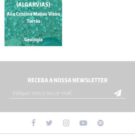
(ALGARVIAS)
Ana Cristina Matias Vieira
Nuno Lamas de Almeida
Pimentel
Torrão
Geologia
Geologia
RECEBA A NOSSA NEWSLETTER