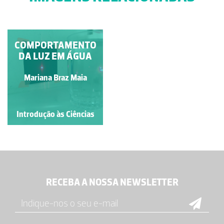
DECOMPOSIÇÃO DA
COMPORTAMENTO
DA LUZ EM ÁGUA
LUZ BRANCA
Francisco António Fidalgo
Mariana Braz Maia
Félix Dias
Introdução às Ciências
Introdução às Ciências
RECEBA A NOSSA NEWSLETTER