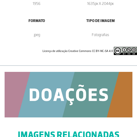
1956
1635px X 2044px
FORMATO
TIPO DE IMAGEM
.jpeg
Fotografias
Licença de utilização Creative Commons CC BY-NC-SA 4.0
IMAGENS RELACIONADAS