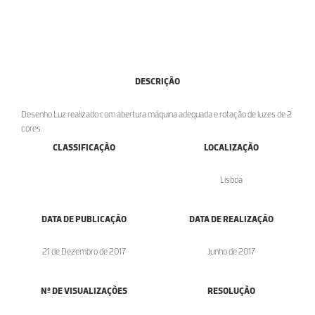
DESCRIÇÃO
Desenho Luz realizado com abertura máquina adequada e rotação de luzes de 2
cores.
CLASSIFICAÇÃO
LOCALIZAÇÃO
Lisboa
DATA DE PUBLICAÇÃO
DATA DE REALIZAÇÃO
21 de Dezembro de 2017
Junho de 2017
Nº DE VISUALIZAÇÕES
RESOLUÇÃO