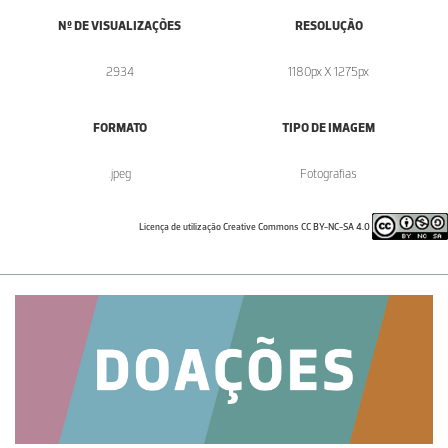
Nº DE VISUALIZAÇÕES
RESOLUÇÃO
2934
1180px X 1275px
FORMATO
TIPO DE IMAGEM
.jpeg
Fotografias
Licença de utilização Creative Commons CC BY-NC-SA 4.0