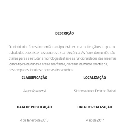
DESCRIÇÃO
O colorido das flores do morrião-azul poderá ser uma motivação extra para o
estudo dos ecossistemas dunares e sua relevância. As flores do morrião são
ótimas para se estudar a morfologia destas e as funcionalidades das mesmas.
Planta típica de dunas e areias marítimas, clareiras de matos xerofílicos,
descampados, incultos e bermas de caminhos.
CLASSIFICAÇÃO
LOCALIZAÇÃO
Anagallis monelli
Sistema dunar Peniche Baleal
DATA DE PUBLICAÇÃO
DATA DE REALIZAÇÃO
4 de Janeiro de 2018
Maio de 2017