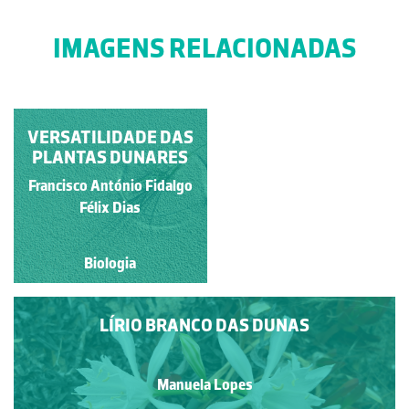
IMAGENS RELACIONADAS
VERSATILIDADE DAS
AMMOPHILA
PLANTAS DUNARES
ARENARIA E A
CONSERVAÇÃO DAS
Francisco António Fidalgo
Francisco António Fidalgo
DUNAS
Félix Dias
Félix Dias
Biologia
Biologia
LÍRIO BRANCO DAS DUNAS
Manuela Lopes