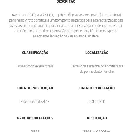
DESCRIÇÃO
Ave do ano 2017 para A SPEA, a galheta é uma das aves mais típicas do litoral
penicheiro. A foto constituirá um bom ponto de partida para a caracterização das
aves, assim como para a importância da sua conservação, podendo-se discutir
também o estatuto de conservação de espécies ou até mesmo aspetos
associados à criação de Reservas da Biosfera.
CLASSIFICAÇÃO
LOCALIZAÇÃO
Phalacrocorax aristotelis
Carreiro da Furninha, orla costeira sul
da península de Peniche
DATA DE PUBLICAÇÃO
DATA DE REALIZAÇÃO
3 de Janeiro de 2018
2017-09-11
Nº DE VISUALIZAÇÕES
RESOLUÇÃO
2828
3926px X 2008px