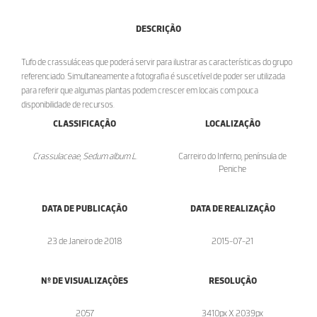
DESCRIÇÃO
Tufo de crassuláceas que poderá servir para ilustrar as características do grupo
referenciado. Simultaneamente a fotografia é suscetível de poder ser utilizada
para referir que algumas plantas podem crescer em locais com pouca
disponibilidade de recursos.
CLASSIFICAÇÃO
LOCALIZAÇÃO
Crassulaceae, Sedum album L.
Carreiro do Inferno, península de
Peniche
DATA DE PUBLICAÇÃO
DATA DE REALIZAÇÃO
23 de Janeiro de 2018
2015-07-21
Nº DE VISUALIZAÇÕES
RESOLUÇÃO
2057
3410px X 2039px