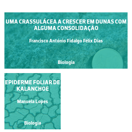
UMA CRASSULÁCEA A CRESCER EM DUNAS COM
ALGUMA CONSOLIDAÇÃO
Francisco António Fidalgo Félix Dias
Biologia
EPIDERME FOLIAR DE
SEDUM ALBUM L.
KALANCHOE
Rubim Manuel Almeida da
Manuela Lopes
Silva
Biologia
Biologia