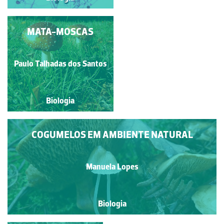
ESPORÂNGIO DE
MATA-MOSCAS
RHIZOPUS SP.
Paulo Talhadas dos Santos
Jose Pissarra
Biologia
Biologia
COGUMELOS EM AMBIENTE NATURAL
Manuela Lopes
Biologia