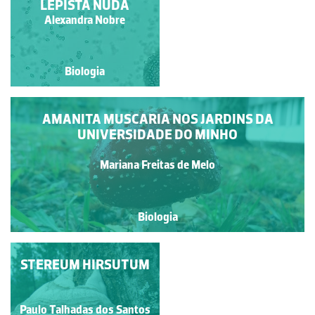
LEPISTA NUDA
Alexandra Nobre
Alexandra Nobre
Biologia
Biologia
AMANITA MUSCARIA NOS JARDINS DA
UNIVERSIDADE DO MINHO
Mariana Freitas de Melo
Biologia
STEREUM HIRSUTUM
TREMELA
Paulo Talhadas dos Santos
Paulo Talhadas dos Santos