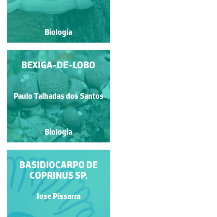
Biologia
Biologia
COPRINO-BARBUDO
BEXIGA-DE-LOBO
Paulo Talhadas dos Santos
Paulo Talhadas dos Santos
Biologia
Biologia
BASIDIOCARPO DE
COLÓNIA DE
COGUMELOS
COPRINUS SP.
Paulo Talhadas dos Santos
Jose Pissarra