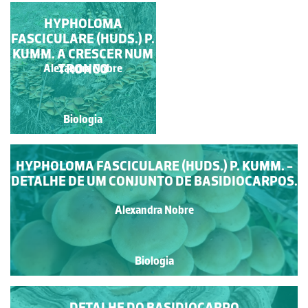
DETALHE DO
HYPHOLOMA
FASCICULARE (HUDS.) P.
BASIDIOCARPO
KUMM. A CRESCER NUM
TRONCO
Alexandra Nobre
Alexandra Nobre
Biologia
Biologia
HYPHOLOMA FASCICULARE (HUDS.) P. KUMM. -
DETALHE DE UM CONJUNTO DE BASIDIOCARPOS.
Alexandra Nobre
Biologia
DETALHE DO BASIDIOCARPO