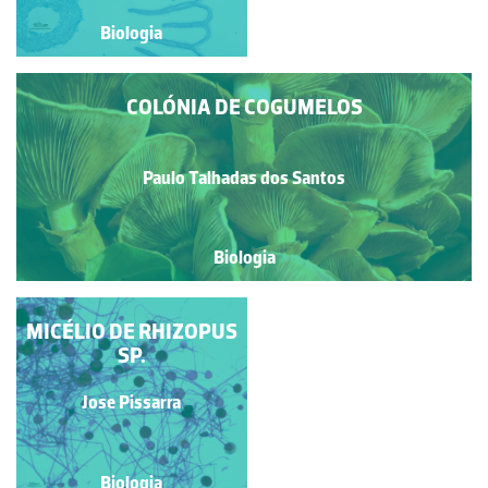
Biologia
Biologia
COLÓNIA DE COGUMELOS
Paulo Talhadas dos Santos
Biologia
MICÉLIO DE RHIZOPUS
BASIDIOCARPO DE
COPRINUS SP. (S.
SP.
TRANSV.)
Jose Pissarra
Jose Pissarra
Biologia
Biologia