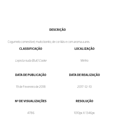
DESCRIÇÃO
Cogumelo comestível, muito bonito, de cor lilás e com aroma a anis.
CLASSIFICAÇÃO
LOCALIZAÇÃO
Lepista nuda (Bull.) Cooke
Minho
DATA DE PUBLICAÇÃO
DATA DE REALIZAÇÃO
19 de Fevereiro de 2018
2017-12-10
Nº DE VISUALIZAÇÕES
RESOLUÇÃO
4786
1010px X 1346px