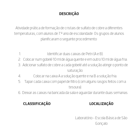
DESCRIÇÃO
Atividade prática de formação de cristais de sulfato de cobre a diferentes
temperaturas, com alunos de 7.º ano de escolaridade. Os grupos de alunos
planificaram o seguinte procedimento:
Identificar duas caixas de Petri (A e B).
Colocar num gobelé 10 ml de água quente e em outro 10 ml de água fria.
Adicionar sulfato de cobre a cada gobelé até a solução atingir o ponto de
saturação.
Colocar na caixa A a solução quente e na B a solução fria.
Tapar cada caixa com papel de filtro (com alguns rasgos feitos com a
tesoura).
Deixar as caixas na bancada da sala e aguardar durante duas semanas.
CLASSIFICAÇÃO
LOCALIZAÇÃO
Laboratório - Escola Básica de São
Gonçalo