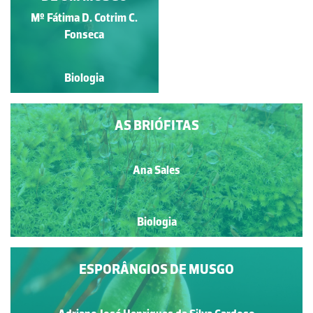
Mº Fátima D. Cotrim C.
Ivy Livingstone
Fonseca
Biologia
Biologia
AS BRIÓFITAS
Ana Sales
Biologia
ESPORÂNGIOS DE MUSGO