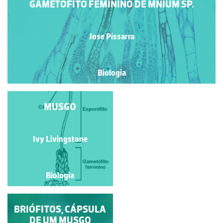
GAMETÓFITO FEMININO DE MNIUM SP.
Jose Pissarra
Biologia
MUSGO
MUSGO
Ivy Livingstone
Ivy Livingstone
Biologia
Biologia
BRIÓFITOS, CÁPSULA
MUSGO
DE UM MUSGO