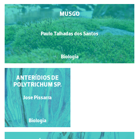
MUSGO
Paulo Talhadas dos Santos
Biologia
ANTERÍDIOS DE
GAMETÓFITO
POLYTRICHUM SP.
MASCULINO DE
POLYTRICHUM SP.
Jose Pissarra
Jose Pissarra
Biologia
Biologia