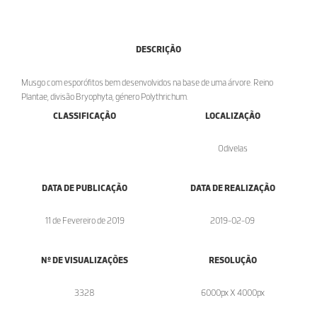
DESCRIÇÃO
Musgo com esporófitos bem desenvolvidos na base de uma árvore. Reino
Plantae, divisão Bryophyta, género Polythrichum.
CLASSIFICAÇÃO
LOCALIZAÇÃO
Odivelas
DATA DE PUBLICAÇÃO
DATA DE REALIZAÇÃO
11 de Fevereiro de 2019
2019-02-09
Nº DE VISUALIZAÇÕES
RESOLUÇÃO
3328
6000px X 4000px