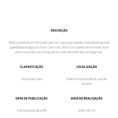
DESCRIÇÃO
Planta Carnívora em forma de tubo com capuz que impede a entrada em grande
quantidade da água da chuva. Com o seu odor e cor a planta atrai o inseto, este
pousa no bordo e escorrega para o centro de onde não consegue sair.
CLASSIFICAÇÃO
LOCALIZAÇÃO
Sarracenia rubra
Down House (estufa da casa de
Darwin).
DATA DE PUBLICAÇÃO
DATA DE REALIZAÇÃO
11 de Setembro de 2019
2019-08-24