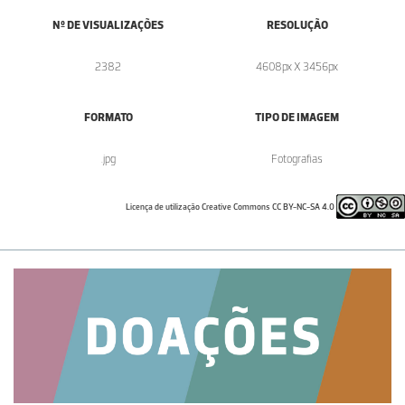
Nº DE VISUALIZAÇÕES
RESOLUÇÃO
2382
4608px X 3456px
FORMATO
TIPO DE IMAGEM
.jpg
Fotografias
Licença de utilização Creative Commons CC BY-NC-SA 4.0