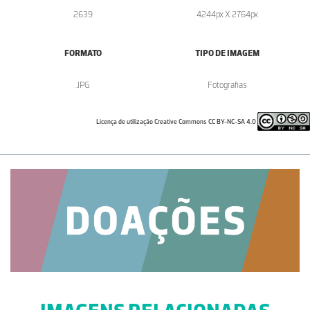
2639
4244px X 2764px
FORMATO
TIPO DE IMAGEM
.JPG
Fotografias
Licença de utilização Creative Commons CC BY-NC-SA 4.0