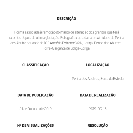
DESCRIÇÃO
Forma associada à remoção do manto de alteração dos granitos que terá
ocorrido depois da última glaciação. Fotografia captada na proximidade da Penha
dos Abutre aquando do 10.º Arméria Extreme Walk, Loriga-Penha dos Abutres-
Torre-Garganta de Loriga-Loriga.
CLASSIFICAÇÃO
LOCALIZAÇÃO
Penha dos Abutres, Serra da Estrela
DATA DE PUBLICAÇÃO
DATA DE REALIZAÇÃO
21 de Outubro de 2019
2019-06-15
Nº DE VISUALIZAÇÕES
RESOLUÇÃO